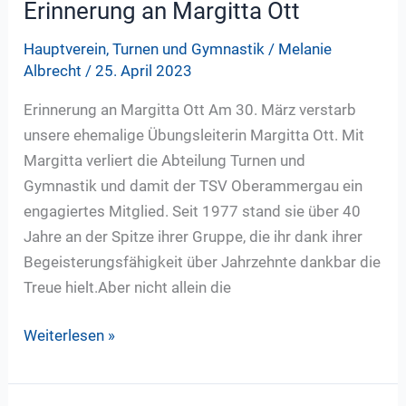
Erinnerung an Margitta Ott
Juni
Hauptverein
,
Turnen und Gymnastik
/
Melanie
2026:
Albrecht
/
25. April 2023
Athletic
&
Erinnerung an Margitta Ott Am 30. März verstarb
Functional
unsere ehemalige Übungsleiterin Margitta Ott. Mit
Training
Margitta verliert die Abteilung Turnen und
Gymnastik und damit der TSV Oberammergau ein
engagiertes Mitglied. Seit 1977 stand sie über 40
Jahre an der Spitze ihrer Gruppe, die ihr dank ihrer
Begeisterungsfähigkeit über Jahrzehnte dankbar die
Treue hielt.Aber nicht allein die
Erinnerung
Weiterlesen »
an
Margitta