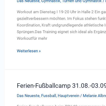
Das Neueste
,
Gymnastik
,
Turnen und Gymnastik
/
alle
mit!
Workout am Dienstag I 19-20 Uhr in Halle 2 Ein ganz
gezieltverbessern möchten. Im Fokus stehen funktio
Koordination, Kraft undgrundlegende athletische I
Sprüngen.Das Training eignet sich ideal als Ergänz
Workoutfür mehr
Neu
Weiterlesen »
ab
Dienstag
09.
Juni
2026:
Ferien-Fußballcamp 31.08.-03.0
Athletic
Das Neueste
,
Fussball
,
Hauptverein
/
Melanie Alb
&
Functional