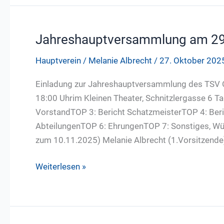
Alois
Lindner
Jahreshauptversammlung am 2
Hauptverein
/
Melanie Albrecht
/
27. Oktober 202
Einladung zur Jahreshauptversammlung des TSV
18:00 Uhrim Kleinen Theater, Schnitzlergasse 6
VorstandTOP 3: Bericht SchatzmeisterTOP 4: Beri
AbteilungenTOP 6: EhrungenTOP 7: Sonstiges, Wüns
zum 10.11.2025) Melanie Albrecht (1.Vorsitzende
Jahreshauptversammlung
Weiterlesen »
am
29.11.2025