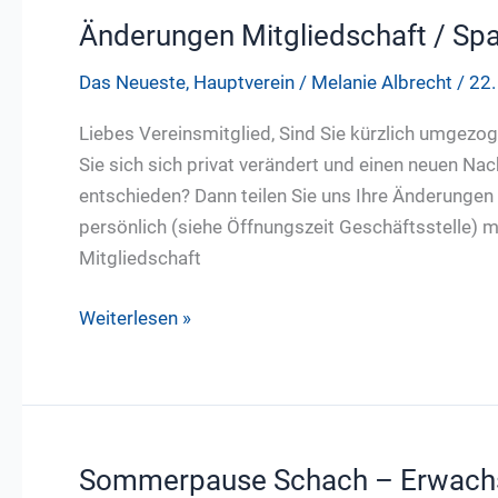
Änderungen Mitgliedschaft / Sp
Das Neueste
,
Hauptverein
/
Melanie Albrecht
/
22.
Liebes Vereinsmitglied, Sind Sie kürzlich umgezo
Sie sich sich privat verändert und einen neuen N
entschieden? Dann teilen Sie uns Ihre Änderungen
persönlich (siehe Öffnungszeit Geschäftsstelle) mi
Mitgliedschaft
Änderungen
Weiterlesen »
Mitgliedschaft
/
Spartenwechsel?
Wichtige
Hinweise!
Sommerpause Schach – Erwach