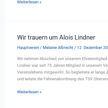
Mitgliedschaft
Weiterlesen »
für
Kinder
und
Familien
–
Wir trauern um Alois Lindner
wichtige
Hauptverein
/
Melanie Albrecht
/
12. Dezember 2
Info
zu
Wir nehmen Abschied von unserem Ehrenmitglied 
KURABU
Lindner war seit 75 Jahren Mitglied in unserem V
Vereinslebens mitgewirkt. So begleitete er lange 
und leitete die Fahnenabordnung des TSV Oberam
Wir
Weiterlesen »
trauern
um