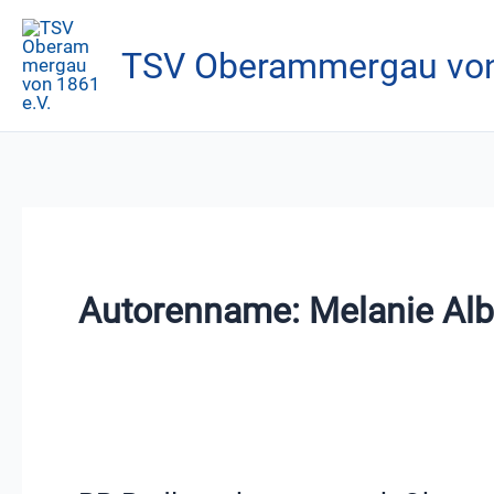
Zum
Inhalt
TSV Oberammergau von
springen
Autorenname: Melanie Alb