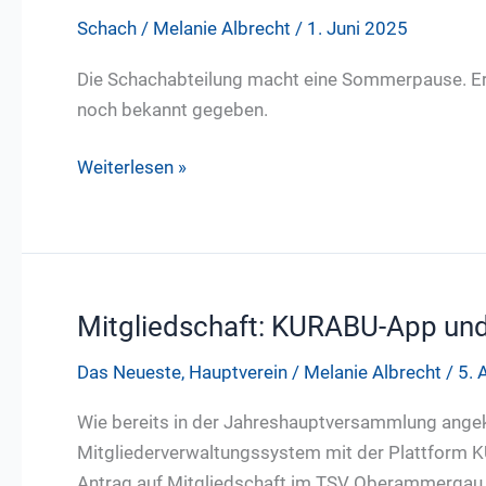
Schach
/
Melanie Albrecht
/
1. Juni 2025
Die Schachabteilung macht eine Sommerpause. Ers
noch bekannt gegeben.
Sommerpause
Weiterlesen »
Schach
–
Erwachsene
Mitgliedschaft: KURABU-App und
Das Neueste
,
Hauptverein
/
Melanie Albrecht
/
5. 
Wie bereits in der Jahreshauptversammlung angekü
Mitgliederverwaltungssystem mit der Plattform K
Antrag auf Mitgliedschaft im TSV Oberammergau o