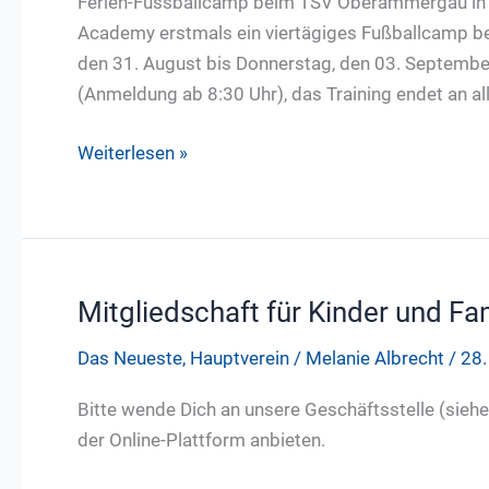
Ferien-Fussballcamp beim TSV Oberammergau in d
Training
Academy erstmals ein viertägiges Fußballcamp 
den 31. August bis Donnerstag, den 03. September
(Anmeldung ab 8:30 Uhr), das Training endet an a
Ferien-
Weiterlesen »
Fußballcamp
31.08.-03.09.2026
Mitgliedschaft für Kinder und Fa
Das Neueste
,
Hauptverein
/
Melanie Albrecht
/
28.
Bitte wende Dich an unsere Geschäftsstelle (siehe
der Online-Plattform anbieten.