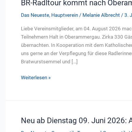
BR-Radltour kommt nach Oberamm
Das Neueste
,
Hauptverein
/
Melanie Albrecht
/
3. 
Liebe Vereinsmitglieder, am 04. August 2026 mach
Teilnehmern Halt in Oberammergau. Zirka 330 Gäst
übernachten. In Kooperation mit dem Katholisc
uns gerne an der Verpflegung für diese Radlerinne
Bratwurstsemmel und […]
BR-
Weiterlesen »
Radltour
kommt
nach
Oberammergau
–
Neu ab Dienstag 09. Juni 2026: A
Helft