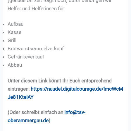
(genaue Uhrzeit folgt noch) dafür benötigen wir
Helfer und Helferinnen für:
Aufbau
Kasse
Grill
Bratwurstsemmelverkauf
Getränkeverkauf
Abbau
Unter diesem Link könnt Ihr Euch entsprechend
eintragen:
https://nuudel.digitalcourage.de/lmcWcM
Je81KtelAY
(Oder schreibt einfach an
info@tsv-
oberammergau.de
)