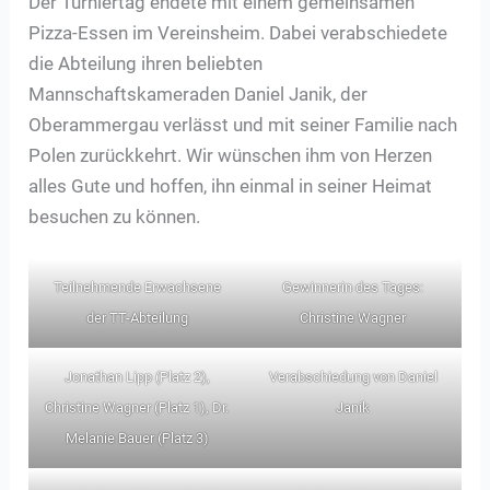
Der Turniertag endete mit einem gemeinsamen
Pizza-Essen im Vereinsheim. Dabei verabschiedete
die Abteilung ihren beliebten
Mannschaftskameraden Daniel Janik, der
Oberammergau verlässt und mit seiner Familie nach
Polen zurückkehrt. Wir wünschen ihm von Herzen
alles Gute und hoffen, ihn einmal in seiner Heimat
besuchen zu können.
Teilnehmende Erwachsene
Gewinnerin des Tages:
der TT-Abteilung
Christine Wagner
Jonathan Lipp (Platz 2),
Verabschiedung von Daniel
Christine Wagner (Platz 1), Dr.
Janik
Melanie Bauer (Platz 3)